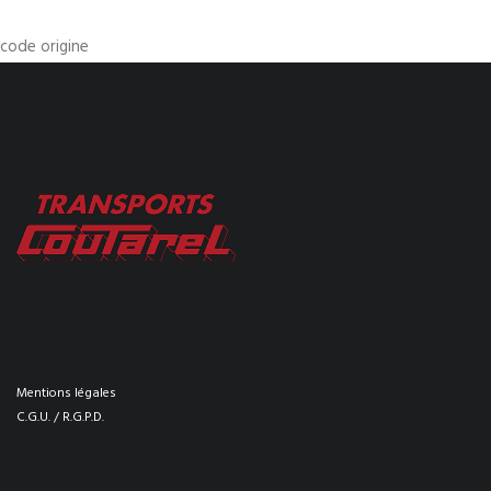
code origine
Mentions légales
C.G.U. / R.G.P.D.