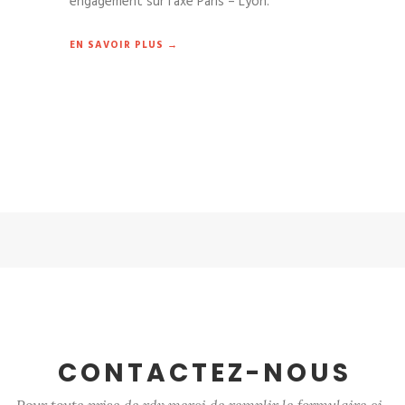
engagement sur l’axe Paris – Lyon.
EN SAVOIR PLUS →
CONTACTEZ-NOUS
Pour toute prise de rdv merci de remplir le formulaire ci-