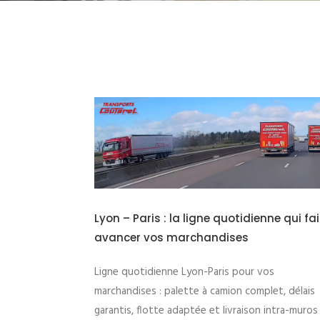
nne qui fait
Nos nouveaux camions Mercedes Actros
sont sur la route !
vos
Des premiers camions Mercedes aux nouveaux
let, délais
Actros L, découvrez l’évolution de notre flotte 
 intra-muros
notre engagement sur l’axe Paris – Lyon.