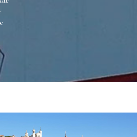
lité
e
ne