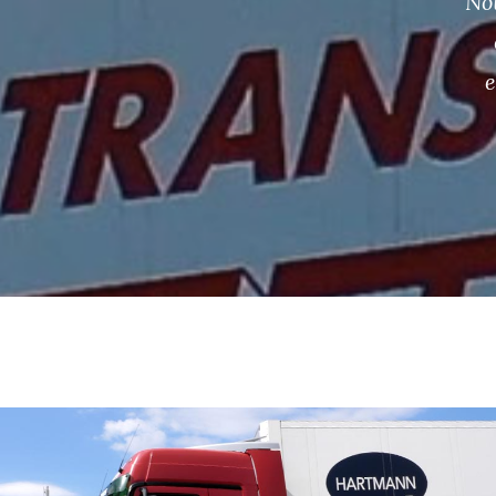
Not
e