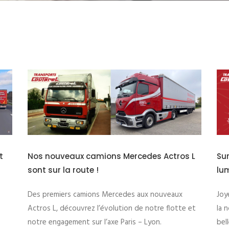
 L
Sur la route des fêtes et des horizons
Tr
lumineux !
séc
Joyeuses fêtes et une excellente année 2026 ! Que
Mat
et
la nouvelle année soit remplie de projets réussis, de
rég
belles routes et de moments heureux à partager.
res