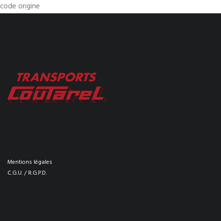
code origine
Mentions légales
C.G.U. / R.G.P.D.