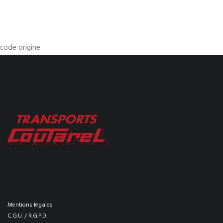
code origine
Mentions légales
C.G.U. / R.G.P.D.